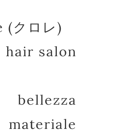
re (クロレ)
hair salon
bellezza
materiale